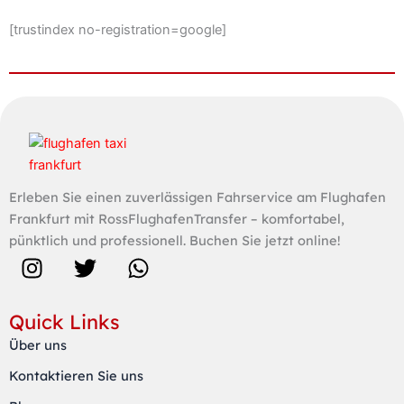
[trustindex no-registration=google]
Erleben Sie einen zuverlässigen Fahrservice am Flughafen
Frankfurt mit RossFlughafenTransfer – komfortabel,
pünktlich und professionell. Buchen Sie jetzt online!
I
T
W
n
w
h
s
i
a
Quick Links
t
t
t
Über uns
a
t
s
Kontaktieren Sie uns
g
e
a