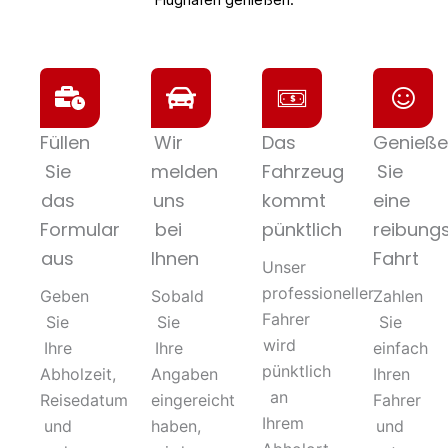
Flughafen genießen.
Füllen
Wir
Das
Genieße
Sie
melden
Fahrzeug
Sie
das
uns
kommt
eine
Formular
bei
pünktlich
reibung
aus
Ihnen
Fahrt
Unser
professioneller
Geben
Sobald
Zahlen
Fahrer
Sie
Sie
Sie
wird
Ihre
Ihre
einfach
pünktlich
Abholzeit,
Angaben
Ihren
an
Reisedatum
eingereicht
Fahrer
Ihrem
und
haben,
und