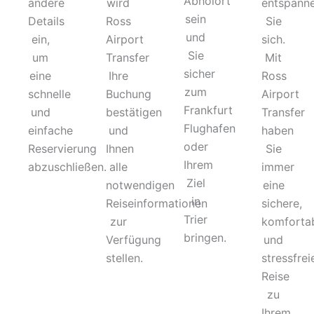
Abholort
andere
wird
entspann
sein
Details
Ross
Sie
und
ein,
Airport
sich.
Sie
um
Transfer
Mit
sicher
eine
Ihre
Ross
zum
schnelle
Buchung
Airport
Frankfurt
und
bestätigen
Transfer
Flughafen
einfache
und
haben
oder
Reservierung
Ihnen
Sie
Ihrem
abzuschließen.
alle
immer
Ziel
notwendigen
eine
in
Reiseinformationen
sichere,
Trier
zur
komforta
bringen.
Verfügung
und
stellen.
stressfrei
Reise
zu
Ihrem