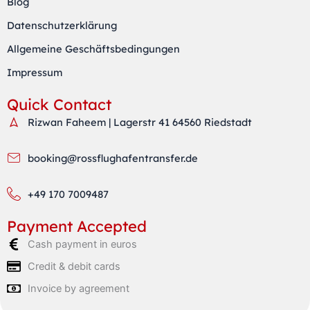
r
r
p
Blog
a
p
Datenschutzerklärung
m
Allgemeine Geschäftsbedingungen
Impressum
Quick Contact
Rizwan Faheem | Lagerstr 41 64560 Riedstadt
booking@rossflughafentransfer.de
+49 170 7009487
Payment Accepted
Cash payment in euros
Credit & debit cards
Invoice by agreement