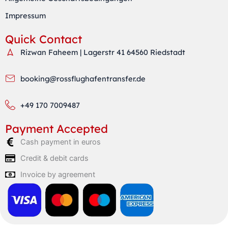
Impressum
Quick Contact
Rizwan Faheem | Lagerstr 41 64560 Riedstadt
booking@rossflughafentransfer.de
+49 170 7009487
Payment Accepted
Cash payment in euros
Credit & debit cards
Invoice by agreement