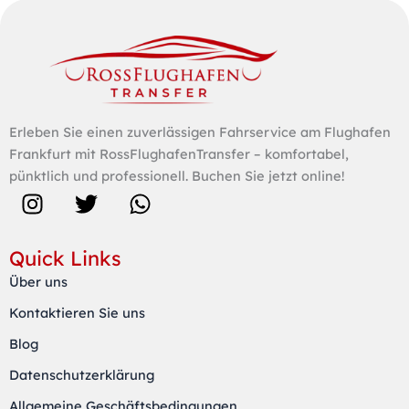
Erleben Sie einen zuverlässigen Fahrservice am Flughafen
Frankfurt mit RossFlughafenTransfer – komfortabel,
pünktlich und professionell. Buchen Sie jetzt online!
I
T
W
n
w
h
s
i
a
Quick Links
t
t
t
Über uns
a
t
s
Kontaktieren Sie uns
g
e
a
r
r
p
Blog
a
p
Datenschutzerklärung
m
Allgemeine Geschäftsbedingungen