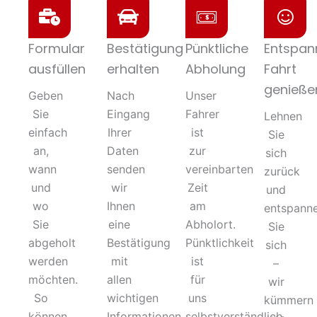
Formular
Bestätigung
Pünktliche
Entspan
ausfüllen
erhalten
Abholung
Fahrt
genieße
Geben
Nach
Unser
Sie
Eingang
Fahrer
Lehnen
einfach
Ihrer
ist
Sie
an,
Daten
zur
sich
wann
senden
vereinbarten
zurück
und
wir
Zeit
und
wo
Ihnen
am
entspann
Sie
eine
Abholort.
Sie
abgeholt
Bestätigung
Pünktlichkeit
sich
werden
mit
ist
–
möchten.
allen
für
wir
So
wichtigen
uns
kümmern
können
Informationen
selbstverständlich.