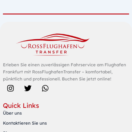
Erleben Sie einen zuverlässigen Fahrservice am Flughafen
Frankfurt mit RossFlughafenTransfer – komfortabel,
pünktlich und professionell. Buchen Sie jetzt online!
I
T
W
n
w
h
s
i
a
Quick Links
t
t
t
Über uns
a
t
s
Kontaktieren Sie uns
g
e
a