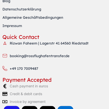
r
r
p
Blog
a
p
Datenschutzerklärung
m
Allgemeine Geschäftsbedingungen
Impressum
Quick Contact
Rizwan Faheem | Lagerstr 41 64560 Riedstadt
booking@rossflughafentransfer.de
+49 170 7009487
Payment Accepted
Cash payment in euros
Credit & debit cards
Invoice by agreement