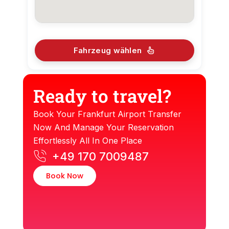
Fahrzeug wählen
Ready to travel?
Book Your Frankfurt Airport Transfer
Now And Manage Your Reservation
Effortlessly All In One Place
+49 170 7009487
Book Now