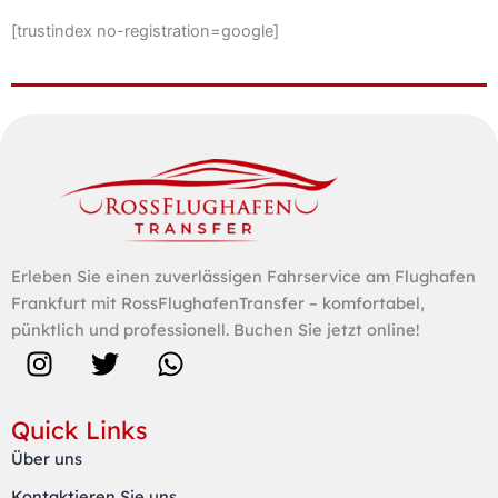
[trustindex no-registration=google]
Erleben Sie einen zuverlässigen Fahrservice am Flughafen
Frankfurt mit RossFlughafenTransfer – komfortabel,
pünktlich und professionell. Buchen Sie jetzt online!
I
T
W
n
w
h
s
i
a
Quick Links
t
t
t
Über uns
a
t
s
Kontaktieren Sie uns