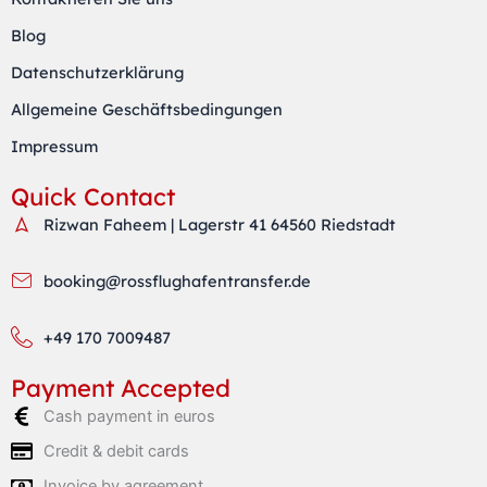
g
e
a
r
r
p
Blog
a
p
Datenschutzerklärung
m
Allgemeine Geschäftsbedingungen
Impressum
Quick Contact
Rizwan Faheem | Lagerstr 41 64560 Riedstadt
booking@rossflughafentransfer.de
+49 170 7009487
Payment Accepted
Cash payment in euros
Credit & debit cards
Invoice by agreement