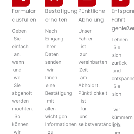
Formular
Bestätigung
Pünktliche
Entspan
ausfüllen
erhalten
Abholung
Fahrt
genieße
Geben
Nach
Unser
Sie
Eingang
Fahrer
Lehnen
einfach
Ihrer
ist
Sie
an,
Daten
zur
sich
wann
senden
vereinbarten
zurück
und
wir
Zeit
und
wo
Ihnen
am
entspann
Sie
eine
Abholort.
Sie
abgeholt
Bestätigung
Pünktlichkeit
sich
werden
mit
ist
–
möchten.
allen
für
wir
So
wichtigen
uns
kümmern
können
Informationen
selbstverständlich.
uns
wir
zu
um